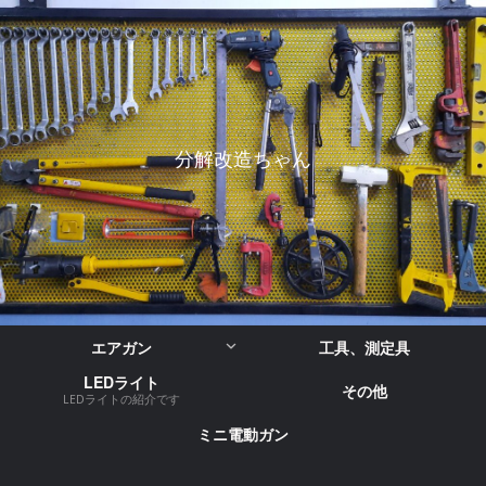
分解改造ちゃん
エアガン
工具、測定具
LEDライト
その他
LEDライトの紹介です
ミニ電動ガン