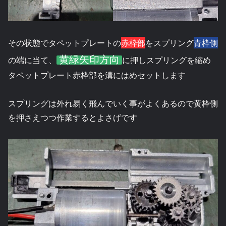
その状態でタペットプレートの
赤枠部
をスプリング
青枠側
黄緑矢印方向
の端に当て、
に押しスプリングを縮め
タペットプレート赤枠部を溝にはめセットします
スプリングは外れ易く飛んでいく事がよくあるので黄枠側
を押さえつつ作業するとよさげです