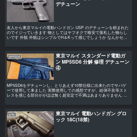
デチューン
友人から東京マルイの電動ハンドガン USP のデチューンを頼まれた
のでイジっていきます 物としてはヤフオクで格安で落札した物らし
いです 外観 外観はシンプルでH＆Kって感じでしょうか なんかセレ
クターやスライドストップの解除レバー等が塗装さ...
東京マルイ スタンダード電動ガ
MP5SD6
ン MP5SD6 分解 修理 デチューン
④
MP5SD6をデチューンし、とりあえず10禁仕様に出来たのでサバゲ
ーで使用して来ました 実際使用しての感想ですが、給弾不良等スト
レスを感じる部分ががほぼ無く超安定で不満はあまりありません 発
射音もサプレッサーのおかげか、破裂音が控え目で「ボ...
東京マルイ 電動ハンドガン グロ
g18c
ック 18C(18禁)