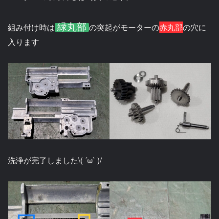
緑丸部
組み付け時は
の突起がモーターの
赤丸部
の穴に
入ります
洗浄が完了しました\( ´ω` )/