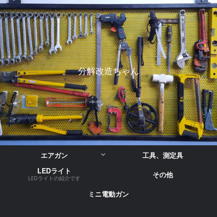
分解改造ちゃん
エアガン
工具、測定具
LEDライト
その他
LEDライトの紹介です
ミニ電動ガン