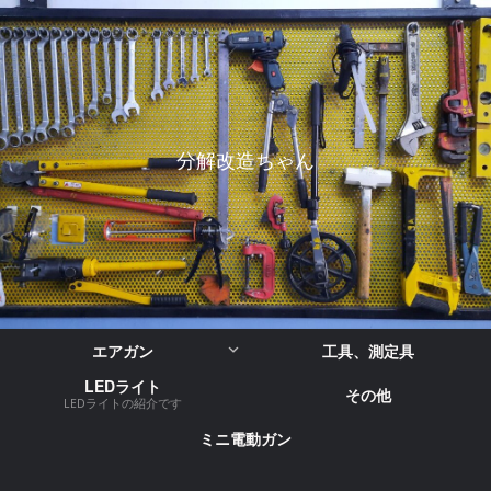
分解改造ちゃん
エアガン
工具、測定具
LEDライト
その他
LEDライトの紹介です
ミニ電動ガン