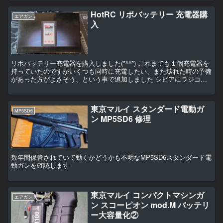
HotRC リポバッテリー 充電器購
エアガン
入
リポバッテリー充電器を購入しました(*^^*) これまでも１個充電器を
持っていたのですがいくつも同時に充電したい、また壊れた時の予備
があった方がよさそう、という事で追加しました シビアにラジコン
やったりする訳では無く、しっかり充電さえ出来れ...
東京マルイ スタンダード電動ガ
MP5SD6
ン MP5SD6 修理
数年間保管されていて動くかどうかも不明なMP5SD6スタンダード電
動ガンを確認します
東京マルイ コンパクトマシンガ
エアガン
ン スコーピオン mod.M バッテリ
ー大容量化②