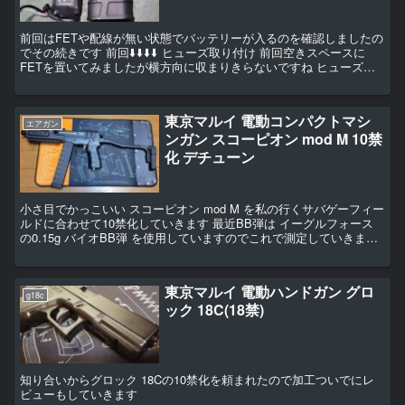
前回はFETや配線が無い状態でバッテリーが入るのを確認しましたの
でその続きです 前回⬇️⬇️⬇️⬇️ ヒューズ取り付け 前回空きスペースに
FETを置いてみましたが横方向に収まりきらないですね ヒューズが
邪魔しているので場所を変えます バッテ...
東京マルイ 電動コンパクトマシ
エアガン
ンガン スコーピオン mod M 10禁
化 デチューン
小さ目でかっこいい スコーピオン mod M を私の行くサバゲーフィー
ルドに合わせて10禁化していきます 最近BB弾は イーグルフォース
の0.15g バイオBB弾 を使用していますのでこれで測定していきます
行っているサバゲーフィールドの...
東京マルイ 電動ハンドガン グロ
g18c
ック 18C(18禁)
知り合いからグロック 18Cの10禁化を頼まれたので加工ついでにレ
ビューもしていきます