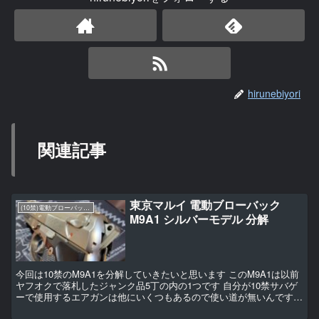
hirunebiyori
関連記事
東京マルイ 電動ブローバック
(10禁)電動ブローバックハンドガン
M9A1 シルバーモデル 分解
今回は10禁のM9A1を分解していきたいと思います このM9A1は以前
ヤフオクで落札したジャンク品5丁の内の1つです 自分が10禁サバゲ
ーで使用するエアガンは他にいくつもあるので使い道が無いんですね
知り合いの子にあげるつもりですが、その前...