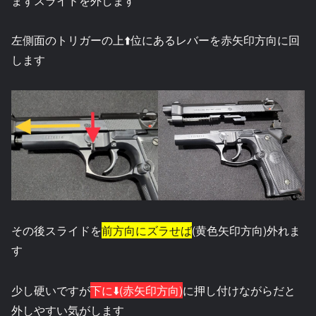
まずスライドを外します
左側面のトリガーの上⬆️位にあるレバーを赤矢印方向に回
します
その後スライドを
前方向にズラせば
(黄色矢印方向)外れま
す
少し硬いですが
下に⬇️(赤矢印方向)
に押し付けながらだと
外しやすい気がします