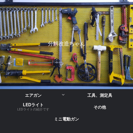
分解改造ちゃん
エアガン
工具、測定具
LEDライト
その他
LEDライトの紹介です
ミニ電動ガン