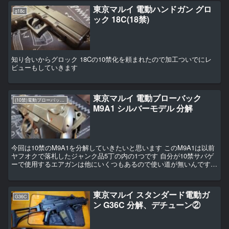
東京マルイ 電動ハンドガン グロ
g18c
ック 18C(18禁)
知り合いからグロック 18Cの10禁化を頼まれたので加工ついでにレ
ビューもしていきます
東京マルイ 電動ブローバック
(10禁)電動ブローバックハンドガン
M9A1 シルバーモデル 分解
今回は10禁のM9A1を分解していきたいと思います このM9A1は以前
ヤフオクで落札したジャンク品5丁の内の1つです 自分が10禁サバゲ
ーで使用するエアガンは他にいくつもあるので使い道が無いんですね
知り合いの子にあげるつもりですが、その前...
東京マルイ スタンダード電動ガ
G36C
ン G36C 分解、デチューン②