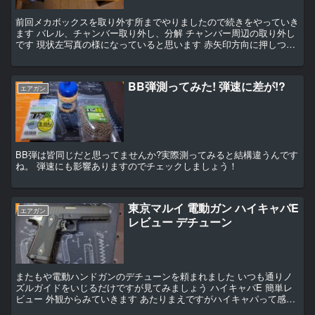
前回メカボックスを取り外す所までやりましたので続きをやっていき
ます バレル、チャンバー取り外し、分解 チャンバー周辺の取り外し
です 現状左写真の様になっていると思います 赤矢印方向に押しつつ
緑矢印方向(後ろから見た時反時計回り)に90°回す...
BB弾測ってみた! 弾速に差が!?
エアガン
BB弾は皆同じだと思ってませんか?実際測ってみると結構違うんです
ね。 弾速にも影響ありますのでチェックしましょう！
東京マルイ 電動ガン ハイキャパE
エアガン
レビュー デチューン
またもや電動ハンドガンのデチューンを頼まれました いつも通りノ
ズルガイドをいじるだけですが見てみましょう ハイキャパE 簡単レ
ビュー 外観からみていきます あたりまえですがハイキャパって感じ
です 表面の質感や触った感じが10禁のハイキャパと...