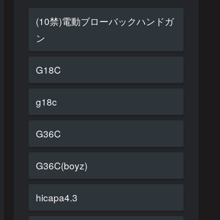
(10禁)電動ブローバックハンドガ
ン
G18C
g18c
G36C
G36C(boyz)
hicapa4.3