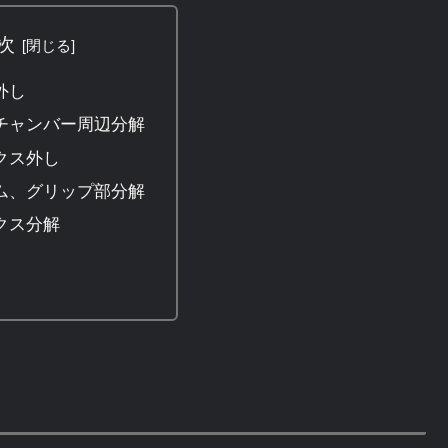
次
外し
チャンバー周辺分解
クス外し
ム、グリップ部分解
クス分解