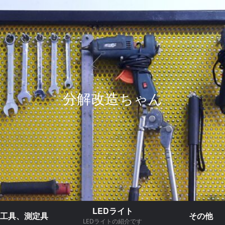
分解改造ちゃん
LEDライト
工具、測定具
その他
LEDライトの紹介です