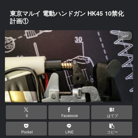
東京マルイ 電動ハンドガン HK45 10禁化
計画①
hk45
X
Facebook
はてブ
Pocket
LINE
コピー