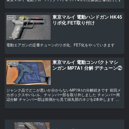
東京マルイ 電動ハンドガン HK45
hk45
リポ化 FET取り付け
電動エアガンの定番チューンのリポ化、FET化をやっていきます
東京マルイ 電動コンパクトマシ
MP7A1
ンガン MP7A1 分解 デチューン②
ジャンク品でどこが悪いか分からないMP7A1の分解続きです 前回メ
カボックスやバレル、チャンバー部を取り外しました チャンバー周
辺分解 チャンバー部は前側から見て緑丸部のネジを2本外します す
るとパッキンと一緒にインナーバレルが抜けます パ...