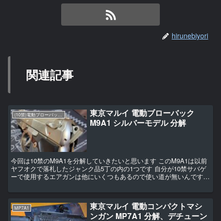
hirunebiyori
関連記事
東京マルイ 電動ブローバック
(10禁)電動ブローバックハンドガン
M9A1 シルバーモデル 分解
今回は10禁のM9A1を分解していきたいと思います このM9A1は以前
ヤフオクで落札したジャンク品5丁の内の1つです 自分が10禁サバゲ
ーで使用するエアガンは他にいくつもあるので使い道が無いんですね
知り合いの子にあげるつもりですが、その前...
東京マルイ 電動コンパクトマシ
MP7A1
ンガン MP7A1 分解、デチューン