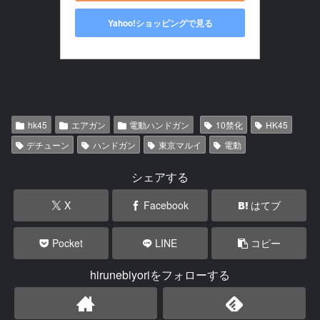
Yahoo!ショッピングで見る
hk45
エアガン
電動ハンドガン
10禁化
HK45
デチューン
ハンドガン
東京マルイ
電動
シェアする
X
Facebook
はてブ
Pocket
LINE
コピー
hirunebiyoriをフォローする