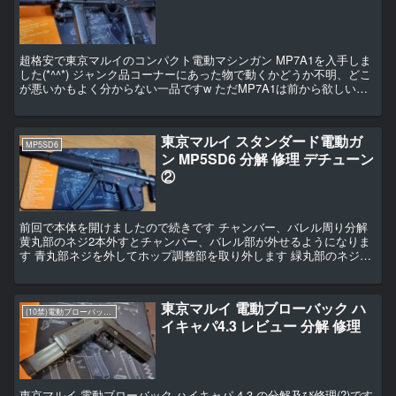
超格安で東京マルイのコンパクト電動マシンガン MP7A1を入手しま
した(*^^*) ジャンク品コーナーにあった物で動くかどうか不明、どこ
が悪いかもよく分からない一品ですw ただMP7A1は前から欲しいと
思っていたので良い機会なので即買いです...
東京マルイ スタンダード電動ガ
MP5SD6
ン MP5SD6 分解 修理 デチューン
②
前回で本体を開けましたので続きです チャンバー、バレル周り分解
黄丸部のネジ2本外すとチャンバー、バレル部が外せるようになりま
す 青丸部ネジを外してホップ調整部を取り外します 緑丸部のネジ左
右2本外すと分解出来ます(写真では既に外してありま...
東京マルイ 電動ブローバック ハ
(10禁)電動ブローバックハンドガン
イキャパ4.3 レビュー 分解 修理
東京マルイ 電動ブローバック ハイキャパ 4.3 の分解及び修理(?)です