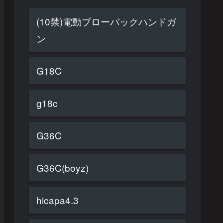
(10禁)電動ブローバックハンドガ
ン
G18C
g18c
G36C
G36C(boyz)
hicapa4.3