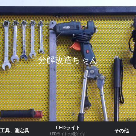
分解改造ちゃん
LEDライト
工具、測定具
その他
LEDライトの紹介です