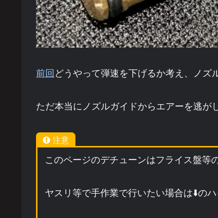
前回
どうやって弾速を下げるか考え、ノズ
ただ本当にノズルガイドからエアーを逃が
注意
このページのデチューンはフライス盤等
ヤスリ等で手作業で行いたい場合は⬇️の