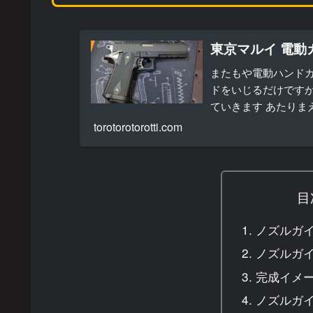
東京マルイ 電動
またもや電動ハンドガ
ドをいじるだけですが
ていきます あたりま
感じが10禁のハイキャパ
torotorotorotti.com
目
ノズルガ
ノズルガ
完成イメ
ノズルガ