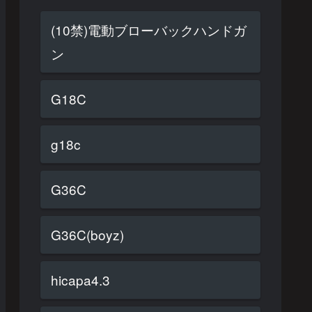
(10禁)電動ブローバックハンドガ
ン
G18C
g18c
G36C
G36C(boyz)
hicapa4.3