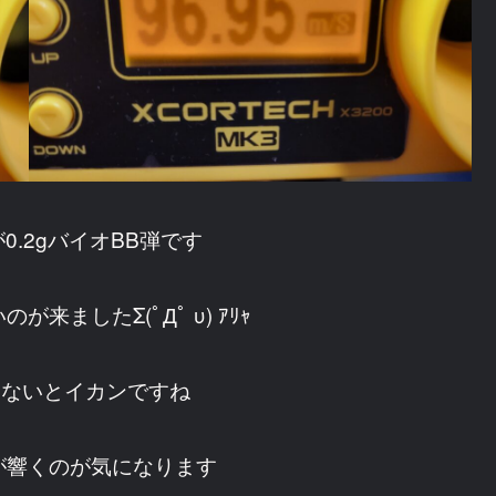
0.2gバイオBB弾です
ましたΣ(ﾟДﾟ υ) ｱﾘｬ
さないとイカンですね
が響くのが気になります