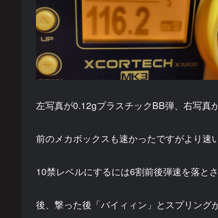
左写真が0.12gプラスチックBB弾、右写真が
前のメカボックスも速かったですがより速いのが来
10禁レベルにするには6割前後弾速を落と
後、撃った後「バイィィン」とスプリング