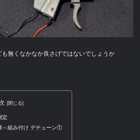
ビも無くなかなか良さげではないでしょうか
次
測定
解～組み付け デチューン①