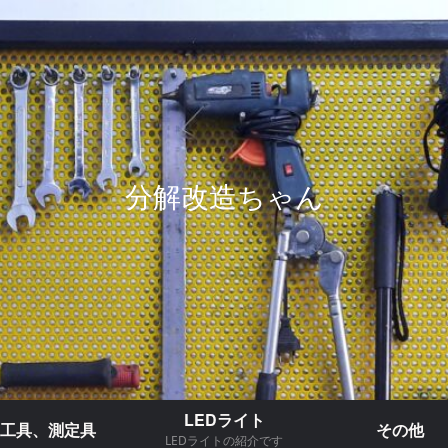
分解改造ちゃん
LEDライト
工具、測定具
その他
LEDライトの紹介です