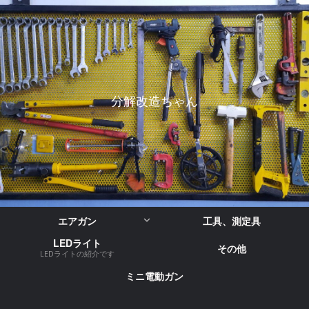
分解改造ちゃん
エアガン
工具、測定具
LEDライト
その他
LEDライトの紹介です
ミニ電動ガン